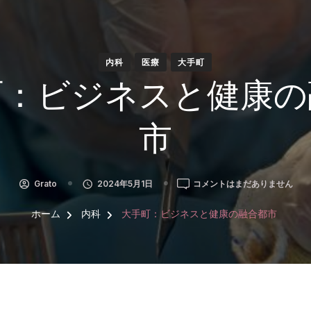
内科
医療
大手町
町：ビジネスと健康の
市
大
Grato
2024年5月1日
コメントはまだありません
手
町：
ホーム
内科
大手町：ビジネスと健康の融合都市
ビ
ジ
ネ
ス
と
健