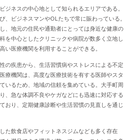
康
ビジネスの中心地として知られるエリアである。
の
融
び、ビジネスマンやOLたちで常に賑わっている。
合
し、地元の住民や通勤者にとっては身近な健康の
都
市
科を中心としたクリニックや病院が数多く立地し
へ
の
高い医療機関を利用することができる。
性の疾患から、生活習慣病やストレスによる不定
医療機関は、高度な医療技術を有する医師やスタ
ているため、地域の信頼を集めている。大手町周
り、急な体調不良やケガなどにも迅速に対応する
ており、定期健康診断や生活習慣の見直しを通じ
した飲食店やフィットネスジムなども多く存在